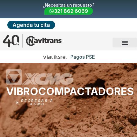
¿Necesitas un repuesto?
321 862 6069
Agenda tu cita
Pagos PSE
VIBROCOMPACTADORES
REGRESAR A
XCMG