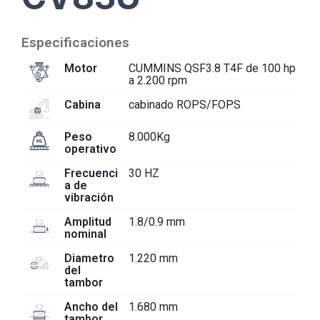
Especificaciones
Motor
CUMMINS QSF3.8 T4F de 100 hp
a 2.200 rpm
Cabina
cabinado ROPS/FOPS
Peso
8.000Kg
operativo
Frecuenci
30 HZ
a de
vibración
Amplitud
1.8/0.9 mm
nominal
Diametro
1.220 mm
del
tambor
Ancho del
1.680 mm
tambor