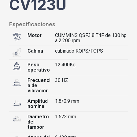
CV123U
Especificaciones
Motor
CUMMINS QSF3.8 T4F de 130 hp
a 2.200 rpm
Cabina
cabinado ROPS/FOPS
Peso
12.400Kg
operativo
Frecuenci
30 HZ
a de
vibración
Amplitud
1.8/0.9 mm
nominal
Diametro
1.523 mm
del
tambor