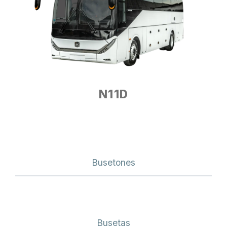
N11D
Busetones
Busetas