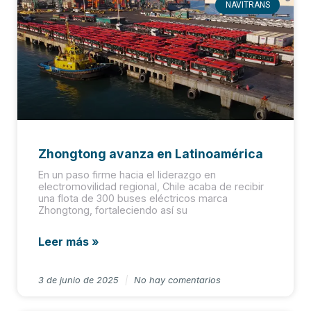
NAVITRANS
Zhongtong avanza en Latinoamérica
En un paso firme hacia el liderazgo en
electromovilidad regional, Chile acaba de recibir
una flota de 300 buses eléctricos marca
Zhongtong, fortaleciendo así su
Leer más »
3 de junio de 2025
No hay comentarios