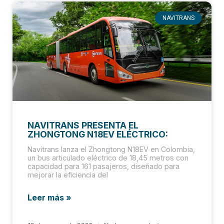
NAVITRANS
NAVITRANS PRESENTA EL
ZHONGTONG N18EV ELÉCTRICO:
Navitrans lanza el Zhongtong N18EV en Colombia,
un bus articulado eléctrico de 18,45 metros con
capacidad para 161 pasajeros, diseñado para
mejorar la eficiencia del
Leer más »