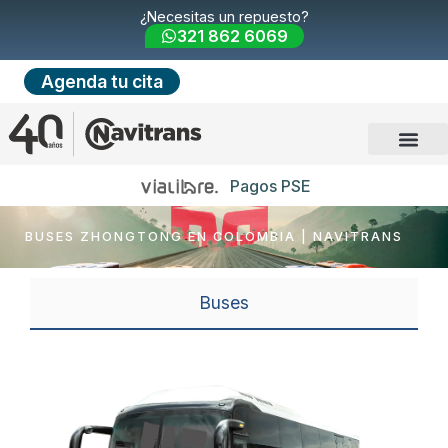
¿Necesitas un repuesto?
321 862 6069
Agenda tu cita
Pagos PSE
BUSES ZHONGTONG EN COLOMBIA | NAVITRANS
Buses