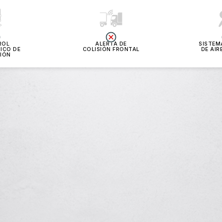
ROL
ALERTA DE
SISTEM
ICO DE
COLISIÓN FRONTAL
DE AIR
IÓN