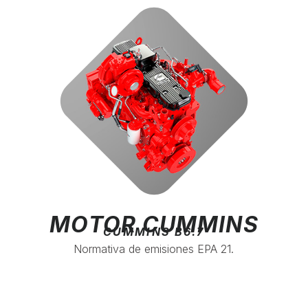
MOTOR CUMMINS
CUMMINS B6.7
Normativa de emisiones EPA 21.