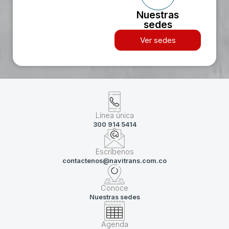
Nuestras
sedes
Ver sedes
Línea única
300 914 5414
Escríbenos
contactenos@navitrans.com.co
Conoce
Nuestras sedes
Agenda