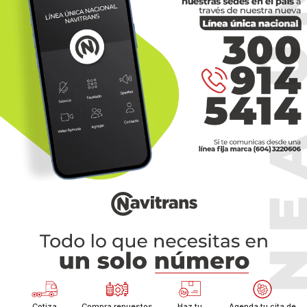
Cotiza
Compra repuestos
Haz tu
Agenda tu cita de