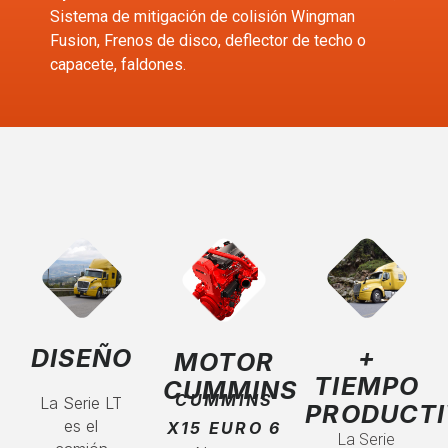
Sistema de mitigación de colisión Wingman
Fusion, Frenos de disco, deflector de techo o
capacete, faldones.
DISEÑO
+
MOTOR
TIEMPO
CUMMINS
CUMMINS
La Serie LT
PRODUCT
es el
X15 EURO 6
La Serie