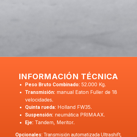
INFORMACIÓN TÉCNICA
52.000 Kg.
Peso Bruto Combinado:
manual Eaton Fuller de 18
Transmisión:
velocidades.
Holland FW35.
Quinta rueda:
neumática PRIMAAX.
Suspensión:
Tandem, Meritor.
Eje:
Opcionales:
Transmisión automatizada Ultrashift,