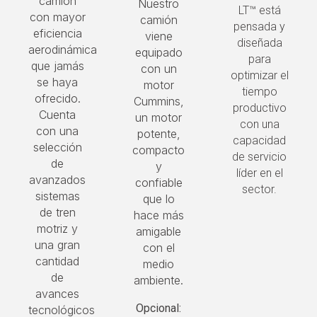
camión
Nuestro
LT™ está
con mayor
camión
pensada y
eficiencia
viene
diseñada
aerodinámica
equipado
para
que jamás
con un
optimizar el
se haya
motor
tiempo
ofrecido.
Cummins,
productivo
Cuenta
un motor
con una
con una
potente,
capacidad
selección
compacto
de servicio
de
y
líder en el
avanzados
confiable
sector.
sistemas
que lo
de tren
hace más
motriz y
amigable
una gran
con el
cantidad
medio
de
ambiente.
avances
Opcional:
tecnológicos