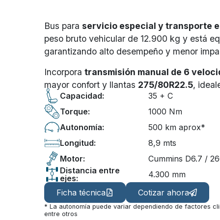
Bus para
servicio especial y transporte 
peso bruto vehicular de 12.900 kg y está e
garantizando alto desempeño y menor impac
Incorpora
transmisión manual de 6 veloc
mayor confort y llantas
275/80R22.5
, idea
Capacidad:
35 + C
Torque:
1000 Nm
Autonomía:
500 km aprox*
Longitud:
8,9 mts
Motor:
Cummins D6.7 / 26
Distancia entre
4.300 mm
ejes:
Ficha técnica
Cotizar ahora
* La autonomía puede variar dependiendo de factores cli
entre otros