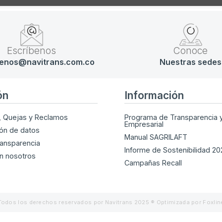
Escríbenos
Conoce
enos@navitrans.com.co
Nuestras sedes
ón
Información
, Quejas y Reclamos
Programa de Transparencia y
Empresarial
ión de datos
Manual SAGRILAFT
ransparencia
Informe de Sostenibilidad 2
n nosotros
Campañas Recall
Todos los derechos reservados por Navitrans 2025 ® Optimizada por Foxlin