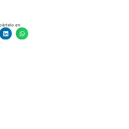
ártelo en:
Navitrans listo para atender las demandas de construcción e infraestructura en Colombia con Hyundai CE
El mot
Escríbenos
Conoce
enos@navitrans.com.co
Nuestras sedes